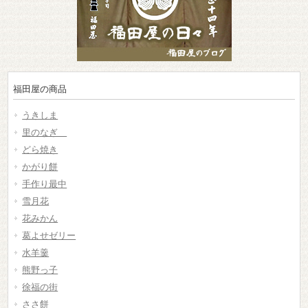
福田屋の商品
うきしま
里のなぎ
どら焼き
かがり餅
手作り最中
雪月花
花みかん
葛よせゼリー
水羊羹
熊野っ子
徐福の街
ささ餅