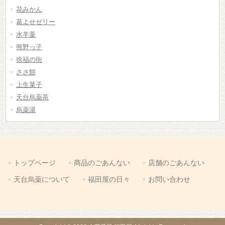
花みかん
葛よせゼリー
水羊羹
熊野っ子
徐福の街
ささ餅
上生菓子
天台烏薬茶
烏薬湯
トップページ
商品のごあんない
店舗のごあんない
天台烏薬について
福田屋の日々
お問い合わせ