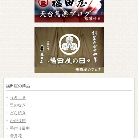
福田屋の商品
うきしま
里のなぎ
どら焼き
かがり餅
手作り最中
雪月花