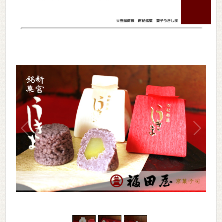
1
/
3