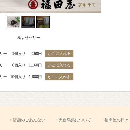
葛よせゼリー
リー
1個入り
160円
リー
6個入り
1,160円
リー
10個入り
1,800円
店舗のごあんない
天台烏薬について
福田屋の日々