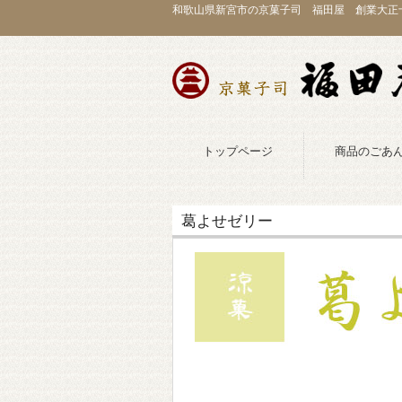
和歌山県新宮市の京菓子司 福田屋 創業大正
トップページ
商品のごあ
葛よせゼリー