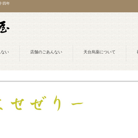
十四年
んない
店舗のごあんない
天台烏薬について