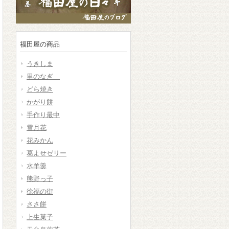
福田屋の商品
うきしま
里のなぎ
どら焼き
かがり餅
手作り最中
雪月花
花みかん
葛よせゼリー
水羊羹
熊野っ子
徐福の街
ささ餅
上生菓子