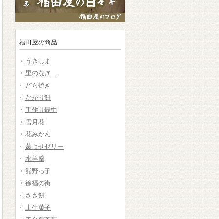
福田屋の商品
うきしま
里のなぎ
どら焼き
かがり餅
手作り最中
雪月花
花みかん
葛よせゼリー
水羊羹
熊野っ子
徐福の街
ささ餅
上生菓子