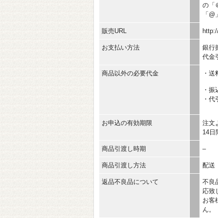
の「
「@
販売URL
http:
お支払い方法
銀行振
代金
商品以外の必要代金
・送
・振
・代
お申込の有効期限
注文
14
商品引渡し時期
–
商品引渡し方法
配送
返品不良品について
不良
応致
お客
ん。