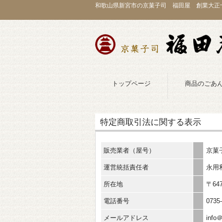
和歌山県新宮市の京菓子司 福田屋 創業大正
トップページ
商品のごあ
特定商取引法に関する表示
販売業者（屋号）
京菓
運営統括責任者
永用
所在地
〒64
電話番号
0735
メールアドレス
inf