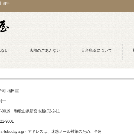
十四年
んない
店舗のごあんない
天台烏薬について
子司 福田屋
利一
7-0019 和歌山県新宮市新町2-2-11
-22-9801
o＠s-fukudaya.jp・アドレスは、迷惑メール対策のため、全角